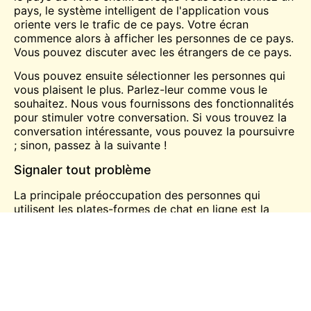
pays, le système intelligent de l'application vous
oriente vers le trafic de ce pays. Votre écran
commence alors à afficher les personnes de ce pays.
Vous pouvez discuter avec les étrangers de ce pays.
Vous pouvez ensuite sélectionner les personnes qui
vous plaisent le plus. Parlez-leur comme vous le
souhaitez. Nous vous fournissons des fonctionnalités
pour stimuler votre conversation. Si vous trouvez la
conversation intéressante, vous pouvez la poursuivre
; sinon, passez à la suivante !
Signaler tout problème
La principale préoccupation des personnes qui
utilisent les plates-formes de chat en ligne est la
protection de la vie privée et les problèmes liés à des
actes inappropriés. Tout d'abord, il s'agit
principalement d'idées fausses sur les plateformes de
chat en ligne. Si un tel incident se produit dans la vie
réelle lors de l'utilisation de l'application mobile en
ligne Chat Alternative, vous pouvez le signaler
directement aux autorités.