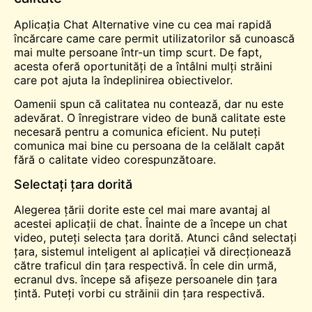
Aplicația Chat Alternative vine cu cea mai rapidă
încărcare
came
care permit utilizatorilor să cunoască
mai multe persoane într-un timp scurt. De fapt,
acesta oferă oportunități de a întâlni mulți străini
care pot ajuta la îndeplinirea obiectivelor.
Oamenii spun că calitatea nu contează, dar nu este
adevărat. O înregistrare video de bună calitate este
necesară pentru a comunica eficient. Nu puteți
comunica mai bine cu persoana de la celălalt capăt
fără o calitate video corespunzătoare.
Selectați țara dorită
Alegerea țării dorite este cel mai mare avantaj al
acestei aplicații de chat. Înainte de a începe un chat
video, puteți selecta țara dorită. Atunci când selectați
țara, sistemul inteligent al aplicației vă direcționează
către traficul din țara respectivă. În cele din urmă,
ecranul dvs. începe să afișeze persoanele din țara
țintă. Puteți vorbi cu străinii din țara respectivă.