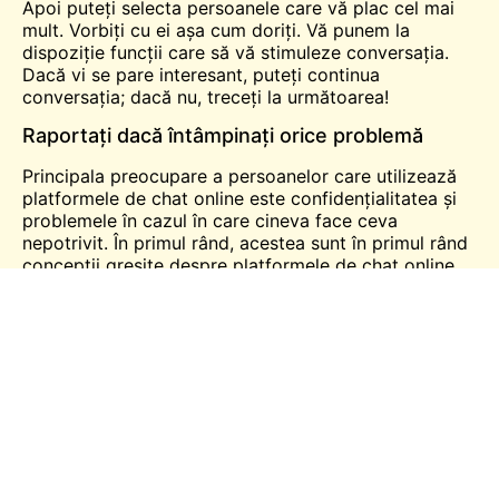
Apoi puteți selecta persoanele care vă plac cel mai
mult. Vorbiți cu ei așa cum doriți. Vă punem la
dispoziție funcții care să vă stimuleze conversația.
Dacă vi se pare interesant, puteți continua
conversația; dacă nu, treceți la următoarea!
Raportați dacă întâmpinați orice problemă
Principala preocupare a persoanelor care utilizează
platformele de chat online este confidențialitatea și
problemele în cazul în care cineva face ceva
nepotrivit. În primul rând, acestea sunt în primul rând
concepții greșite despre platformele de chat online.
Dacă se întâmplă așa ceva în viața reală în timp ce
utilizați aplicația mobilă online Chat Alternative,
puteți raporta direct autorităților.
Este o modalitate eficientă de a ține oamenii în limite,
deoarece odată ce este raportat, nu mai puteți utiliza
platforma niciodată. Veți fi blocat pentru totdeauna.
3. Chat Alternative este absolut gratuit
Aplicația este absolut gratuită pentru utilizatori,