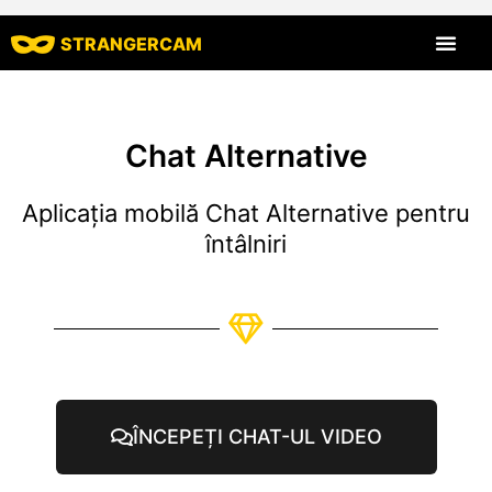
STRANGERCAM
Toate recenziil
Toate caracte
Chat Alternative
Aplicația mobilă Chat Alternative pentru
întâlniri
ÎNCEPEȚI CHAT-UL VIDEO