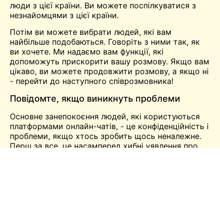
люди з цієї країни. Ви можете поспілкуватися з
незнайомцями з цієї країни.
Потім ви можете вибрати людей, які вам
найбільше подобаються. Говоріть з ними так, як
ви хочете. Ми надаємо вам функції, які
допоможуть прискорити вашу розмову. Якщо вам
цікаво, ви можете продовжити розмову, а якщо ні
- перейти до наступного співрозмовника!
Повідомте, якщо виникнуть проблеми
Основне занепокоєння людей, які користуються
платформами онлайн-чатів, - це конфіденційність і
проблеми, якщо хтось зробить щось неналежне.
Перш за все, це насамперед хибні уявлення про
платформи онлайн-чатів. Якщо щось подібне
трапляється в реальному житті під час
використання мобільного додатку Chat Alternative,
ви можете безпосередньо повідомити про це
владу.
Це ефективний спосіб утримувати людей в