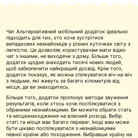
Чат
Альтернативний мобільний додаток ідеально
підходить для тих, хто хоче
зустрітися
випадкових незнайомців у різних куточках світу з
легкістю. Це дозволяє користувачам мати
відео
чат
з іншими, не виходячи з дому. Більше того,
додаток щодня знаходить тисячі нових людей,
щоб забезпечити найкращий досвід. Крім того,
додаток показує, як можна спілкуватися віч-на-віч
з людьми, які живуть за багато кілометрів від
місця, де ви знаходитесь.
Більше того, додаток пропонує методи звуження
результатів, коли хтось хоче поспілкуватися з
обраними незнайомцями
.
Ви можете обрати стать
та місцезнаходження на власний розсуд. Вибір
статі та місця має багато переваг. Іноді вам може
бути цікаво поспілкуватися з незнайомцями
певної країни або походження. Вибравши країну на