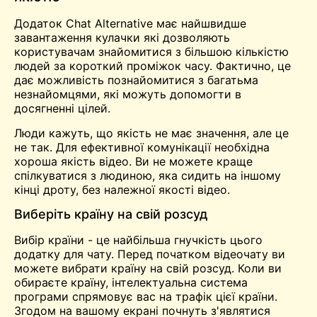
Додаток Chat Alternative має найшвидше
завантаження
кулачки
які дозволяють
користувачам знайомитися з більшою кількістю
людей за короткий проміжок часу. Фактично, це
дає можливість познайомитися з багатьма
незнайомцями, які можуть допомогти в
досягненні цілей.
Люди кажуть, що якість не має значення, але це
не так. Для ефективної комунікації необхідна
хороша якість відео. Ви не можете краще
спілкуватися з людиною, яка сидить на іншому
кінці дроту, без належної якості відео.
Виберіть країну на свій розсуд
Вибір країни - це найбільша гнучкість цього
додатку для чату. Перед початком відеочату ви
можете вибрати країну на свій розсуд. Коли ви
обираєте країну, інтелектуальна система
програми спрямовує вас на трафік цієї країни.
Згодом на вашому екрані почнуть з'являтися