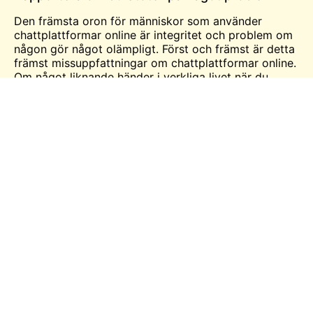
Den främsta oron för människor som använder
chattplattformar online är integritet och problem om
någon gör något olämpligt. Först och främst är detta
främst missuppfattningar om chattplattformar online.
Om något liknande händer i verkliga livet när du
använder online Chat Alternative-mobilappen kan du
direkt rapportera det till myndigheterna.
Det är ett effektivt sätt att hålla människor inom
gränser, för när det väl rapporteras kan du inte
använda plattformen någonsin igen. Du kommer att
blockeras för alltid.
3. Chat Alternative är helt gratis
Appen är helt gratis för användare som gör det
möjligt för dem att ta med sitt sociala liv. Dessutom
bidrar det till och med mer till att chatta med andra
om olika ämnen baserat på deras intressen. Den
gratis videochattjänsten gör det möjligt för
användare att chatta länge utan begränsningar.