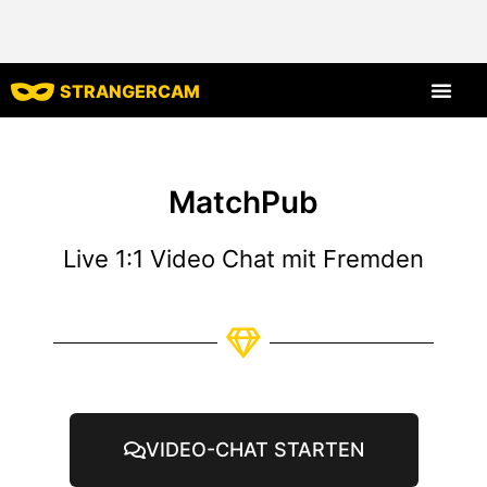
STRANGERCAM
Alle Bewert
Alle Merkmal
MatchPub
Live 1:1 Video Chat mit Fremden
VIDEO-CHAT STARTEN