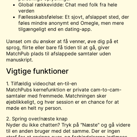
Global rækkevidde: Chat med folk fra hele
verden
Fællesskabsfølelse: Et sjovt, afslappet sted, der
føles mindre anonymt end Omegle, men mere
tilgængeligt end en dating-app.
Uanset om du ønsker at få venner, øve dig på et
sprog, flirte eller bare få tiden til at gå, giver
MatchPub plads til afslappede samtaler uden
manuskript.
Vigtige funktioner
1. Tilfældig videochat en-til-en
MatchPubs kernefunktion er private cam-to-cam-
samtaler med fremmede. Matchningen sker
øjeblikkeligt, og hver session er en chance for at
møde en helt ny person.
2. Spring over/næste knap
Nyder du ikke chatten? Tryk på "Næste" og gå videre
til en anden bruger med det samme. Der er ingen
straf for at springe over, og forbindelserne indlæses