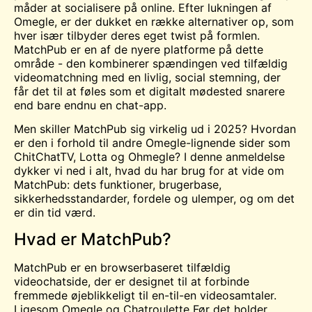
måder at socialisere på online. Efter lukningen af
Omegle
, er der dukket en række alternativer op, som
hver især tilbyder deres eget twist på formlen.
MatchPub er en af de nyere platforme på dette
område - den kombinerer spændingen ved tilfældig
videomatchning med en livlig, social stemning, der
får det til at føles som et digitalt mødested snarere
end bare endnu en chat-app.
Men skiller MatchPub sig virkelig ud i 2025? Hvordan
er den i forhold til andre Omegle-lignende sider som
ChitChatTV, Lotta og Ohmegle? I denne anmeldelse
dykker vi ned i alt, hvad du har brug for at vide om
MatchPub: dets funktioner, brugerbase,
sikkerhedsstandarder, fordele og ulemper, og om det
er din tid værd.
Hvad er MatchPub?
MatchPub er en browserbaseret tilfældig
videochatside, der er designet til at forbinde
fremmede øjeblikkeligt til en-til-en videosamtaler.
Ligesom Omegle og
Chatroulette
Før det holder