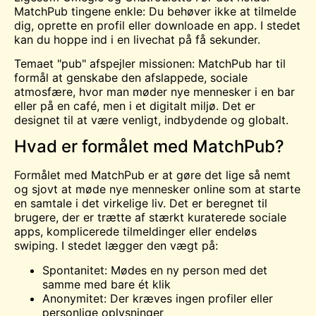
MatchPub tingene enkle: Du behøver ikke at tilmelde
dig, oprette en profil eller downloade en app. I stedet
kan du hoppe ind i en livechat på få sekunder.
Temaet "pub" afspejler missionen: MatchPub har til
formål at genskabe den afslappede, sociale
atmosfære, hvor man møder nye mennesker i en bar
eller på en café, men i et digitalt miljø. Det er
designet til at være venligt, indbydende og globalt.
Hvad er formålet med MatchPub?
Formålet med MatchPub er at gøre det lige så nemt
og sjovt at møde nye mennesker online som at starte
en samtale i det virkelige liv. Det er beregnet til
brugere, der er trætte af stærkt kuraterede sociale
apps, komplicerede tilmeldinger eller endeløs
swiping. I stedet lægger den vægt på:
Spontanitet:
Mødes
en ny person med det
samme med bare ét klik
Anonymitet: Der kræves ingen profiler eller
personlige oplysninger