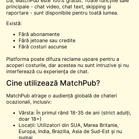
Da, MatchPub este 100% gratuit. Toate funcțiile sale
principale - chat video, chat text, skipping și
raportare - sunt disponibile pentru toată lumea.
Există:
Fără abonamente
Fără jetoane sau credite
Fără costuri ascunse
Platforma poate difuza reclame ușoare pentru a
acoperi costurile, dar acestea nu sunt intruzive și nu
interferează cu experiența de chat.
Cine utilizează MatchPub?
MatchPub atrage o audiență globală de chateri
ocazionali, inclusiv:
Vârsta: În primul rând 18-35 de ani (strict adulți,
doar 18+)
Locații: Utilizatori din SUA, Marea Britanie,
Europa, India, Brazilia, Asia de Sud-Est și nu
numai