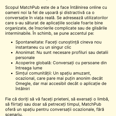
Scopul MatchPub este de a face întâlnirea online cu
oameni noi la fel de ușoară și distractivă ca o
conversație în viața reală. Se adresează utilizatorilor
care s-au săturat de aplicațiile sociale foarte bine
organizate, de înscrierile complicate sau de glisările
interminabile. În schimb, se pune accentul pe:
Spontaneitate:
Faceți cunoștință
cineva nou
instantaneu cu un singur clic
Anonimat: Nu sunt necesare profiluri sau detalii
personale
Acoperire globală: Conversați cu persoane din
întreaga lume
Simțul comunității: Un spațiu amuzant,
ocazional, care pare mai puțin anonim decât
Omegle, dar mai accesibil decât o aplicație de
întâlniri
Fie că doriți să vă faceți prieteni, să exersați o limbă,
să flirtați sau doar să petreceți timpul, MatchPub
oferă un spațiu pentru conversații ocazionale, fără
scenariu.