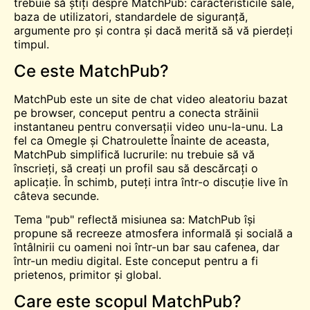
trebuie să știți despre MatchPub: caracteristicile sale,
baza de utilizatori, standardele de siguranță,
argumente pro și contra și dacă merită să vă pierdeți
timpul.
Ce este MatchPub?
MatchPub este un site de chat video aleatoriu bazat
pe browser, conceput pentru a conecta străinii
instantaneu pentru conversații video unu-la-unu. La
fel ca Omegle și
Chatroulette
Înainte de aceasta,
MatchPub simplifică lucrurile: nu trebuie să vă
înscrieți, să creați un profil sau să descărcați o
aplicație. În schimb, puteți intra într-o discuție live în
câteva secunde.
Tema "pub" reflectă misiunea sa: MatchPub își
propune să recreeze atmosfera informală și socială a
întâlnirii cu oameni noi într-un bar sau cafenea, dar
într-un mediu digital. Este conceput pentru a fi
prietenos, primitor și global.
Care este scopul MatchPub?