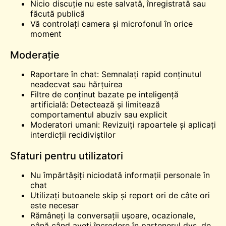
Nicio discuție nu este salvată, înregistrată sau
făcută publică
Vă controlați camera și microfonul în orice
moment
Moderație
Raportare în chat: Semnalați rapid conținutul
neadecvat sau hărțuirea
Filtre de conținut bazate pe inteligență
artificială: Detectează și limitează
comportamentul abuziv sau explicit
Moderatori umani: Revizuiți rapoartele și aplicați
interdicții recidiviștilor
Sfaturi pentru utilizatori
Nu împărtășiți niciodată informații personale în
chat
Utilizați butoanele skip și report ori de câte ori
este necesar
Rămâneți la conversații ușoare, ocazionale,
până când aveți încredere în partenerul dvs. de