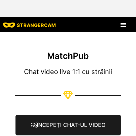
STRANGERCAM
Toate recenziil
Toate caracte
MatchPub
Chat video live 1:1 cu străinii
ÎNCEPEȚI CHAT-UL VIDEO