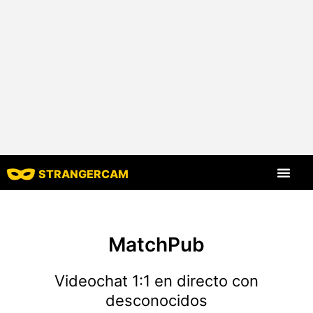
STRANGERCAM
Todos los comen
Todas las funcione
MatchPub
Videochat 1:1 en directo con
desconocidos