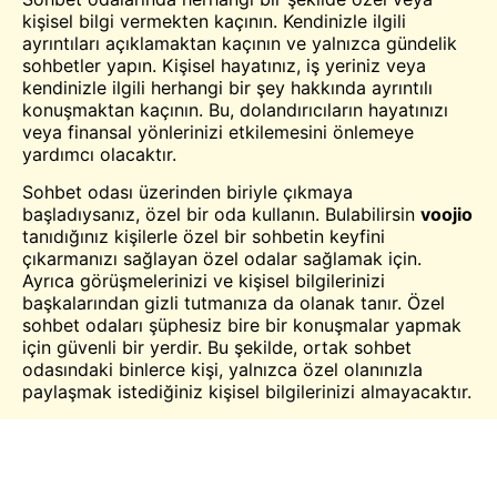
kişisel bilgi vermekten kaçının. Kendinizle ilgili
ayrıntıları açıklamaktan kaçının ve yalnızca gündelik
sohbetler yapın. Kişisel hayatınız, iş yeriniz veya
kendinizle ilgili herhangi bir şey hakkında ayrıntılı
konuşmaktan kaçının. Bu, dolandırıcıların hayatınızı
veya finansal yönlerinizi etkilemesini önlemeye
yardımcı olacaktır.
Sohbet odası üzerinden biriyle çıkmaya
başladıysanız, özel bir oda kullanın. Bulabilirsin
voojio
tanıdığınız kişilerle özel bir sohbetin keyfini
çıkarmanızı sağlayan özel odalar sağlamak için.
Ayrıca görüşmelerinizi ve kişisel bilgilerinizi
başkalarından gizli tutmanıza da olanak tanır. Özel
sohbet odaları şüphesiz bire bir konuşmalar yapmak
için güvenli bir yerdir. Bu şekilde, ortak sohbet
odasındaki binlerce kişi, yalnızca özel olanınızla
paylaşmak istediğiniz kişisel bilgilerinizi almayacaktır.
Sohbet odası profilinizde sahte değil gerçek resimler
bulunmalıdır. Bazı insanlar sahte resimlerden korkar.
Bu tür profillere yaklaşırken ek önlemler alma veya
sadece onlardan kaçınma eğilimindedirler.