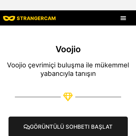
STRANGERCAM
Tüm Yorumlar
Tüm Özellikle
Voojio
Voojio çevrimiçi buluşma ile mükemmel
yabancıyla tanışın
GÖRÜNTÜLÜ SOHBETI BAŞLAT