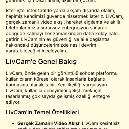
getirmek için tasarlanmış akıllı bir çözüm.
İster işte, ister tatilde ya da akşam dışarıda olalım,
hepimiz kendimizi güvende hissetmek isteriz. LivCam,
gerçek zamanlı video akışı, hareket algılama ve akıllı
telefonlarımızla sorunsuz entegrasyon sunarak
döngüde kalmayı her zamankinden daha kolay hale
getirir. LivCam'nin ev güvenliği ve aile bağlantısı
hakkındaki düşüncelerimizde nasıl devrim
yaratabileceğini inceleyelim.
LivCam'e Genel Bakış
LivCam, önde gelen bir
görüntülü sohbet
platformu,
kullanıcıların küresel olarak insanlarla bağlantı
kurmasına olanak tanır. Yenilikçiliği vurgulayan
LivCam, kullanıcı deneyimini geliştirmek için
tasarlanmış çok sayıda gelişmiş özelliği entegre
ediyor.
LivCam'in Temel Özellikleri
Gerçek Zamanlı Video Akışı
: LivCam kesintisiz