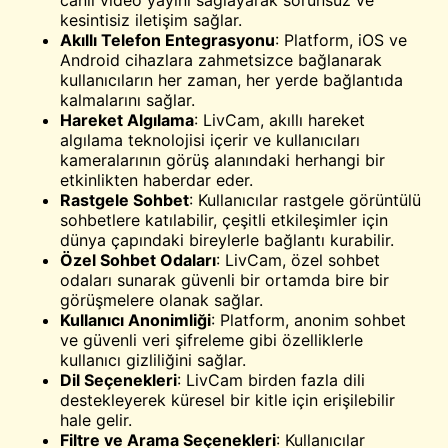
canlı video yayını sağlayarak sorunsuz ve
kesintisiz iletişim sağlar.
Akıllı Telefon Entegrasyonu
: Platform, iOS ve
Android cihazlara zahmetsizce bağlanarak
kullanıcıların her zaman, her yerde bağlantıda
kalmalarını sağlar.
Hareket Algılama
: LivCam, akıllı hareket
algılama teknolojisi içerir ve kullanıcıları
kameralarının görüş alanındaki herhangi bir
etkinlikten haberdar eder.
Rastgele
Sohbet
: Kullanıcılar rastgele görüntülü
sohbetlere katılabilir, çeşitli etkileşimler için
dünya çapındaki bireylerle bağlantı kurabilir.
Özel Sohbet Odaları
: LivCam, özel sohbet
odaları sunarak güvenli bir ortamda bire bir
görüşmelere olanak sağlar.
Kullanıcı Anonimliği
: Platform, anonim sohbet
ve güvenli veri şifreleme gibi özelliklerle
kullanıcı gizliliğini sağlar.
Dil Seçenekleri
: LivCam birden fazla dili
destekleyerek küresel bir kitle için erişilebilir
hale gelir.
Filtre ve Arama Seçenekleri
: Kullanıcılar