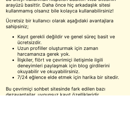
arayüzü basittir. Daha önce hiç arkadaşlık sitesi
kullanmamış olsanız bile kolayca kullanabilirsiniz!
Ücretsiz bir kullanıcı olarak aşağıdaki avantajlara
sahipsiniz;
Kayıt gerekli değildir ve genel süreç basit ve
ücretsizdir.
Uzun profiller oluşturmak için zaman
harcamanıza gerek yok.
İlişkiler, flört ve çevrimiçi iletişimle ilgili
deneyimleri paylaşmak için blog girdilerini
okuyabilir ve okuyabilirsiniz.
7/24 eğlence elde etmek için harika bir sitedir.
Bu çevrimiçi sohbet sitesinde fark edilen bazı
dezavantajlar, uygunsuz kayıt özellikleridir.
Sohbet etmek için siteye her girmeye
çalıştığınızda, kullanıcı adınızı ve diğer ilgili
bilgileri sağlamanız gerekir, ancak yalnızca
ücretsiz üyeler için.
Şu anda platformda çalışan çok sayıda