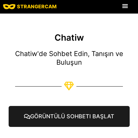
STRANGERCAM
Tüm Yorumlar
Tüm Özellikle
Chatiw
Chatiw'de Sohbet Edin, Tanışın ve
Buluşun
GÖRÜNTÜLÜ SOHBETI BAŞLAT