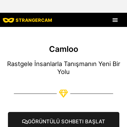
STRANGERCAM
Tüm Yorumlar
Tüm Özellikle
Camloo
Rastgele İnsanlarla Tanışmanın Yeni Bir
Yolu
GÖRÜNTÜLÜ SOHBETI BAŞLAT