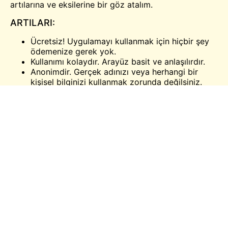
artılarına ve eksilerine bir göz atalım.
ARTILARI:
Ücretsiz! Uygulamayı kullanmak için hiçbir şey
ödemenize gerek yok.
Kullanımı kolaydır. Arayüz basit ve anlaşılırdır.
Anonimdir. Gerçek adınızı veya herhangi bir
kişisel bilginizi kullanmak zorunda değilsiniz.
Hızlıdır. Profillere hızlıca göz atabilir ve sohbet
edecek birini bulabilirsiniz.
CONS:
Çok popüler değil. Uygulamada henüz çok fazla
kullanıcı yok, bu nedenle seçenekleriniz sınırlı
olabilir.
Çok iyi bilinmiyor. Camloo, diğer bazı arkadaşlık
uygulamaları kadar iyi bilinmemektedir, bu
nedenle eşleşme bulmak daha zor olabilir.
Camloo Nasıl Kullanılır?