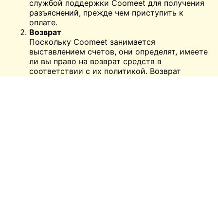
службой поддержки Coomeet для получения
разъяснений, прежде чем приступить к
оплате.
Возврат
Поскольку Coomeet занимается
выставлением счетов, они определят, имеете
ли вы право на возврат средств в
соответствии с их политикой. Возврат
средств может быть осуществлен при
определенных обстоятельствах (например,
при дублировании платежей или
технических ошибках). Чтобы запросить
возврат, пожалуйста, следуйте
установленному Coomeet процессу и
свяжитесь с их службой поддержки,
предоставив следующую информацию:
Дата платежа, сумма платежа и способ
оплаты
Номер заказа/платежа/транзакции (или
другие идентифицирующие данные)
Причина запроса на возврат денег
Если возврат одобрен, обратите внимание,