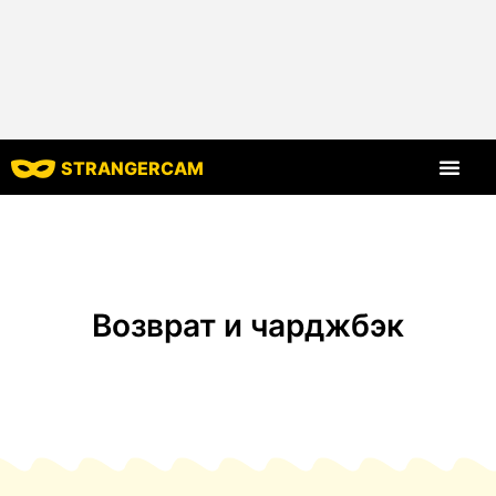
STRANGERCAM
Все харак
Возврат и чарджбэк