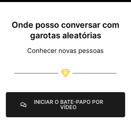
Todas as avaliaç
Todos os recursos
Onde posso conversar com
garotas aleatórias
Conhecer novas pessoas
INICIAR O BATE-PAPO POR
VÍDEO