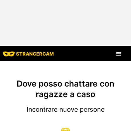
STRANGERCAM
Tutte le recensio
Tutte le caratt
Dove posso chattare con
ragazze a caso
Incontrare nuove persone