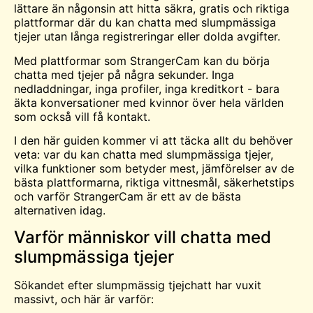
lättare än någonsin att hitta säkra, gratis och riktiga
plattformar där du kan chatta med slumpmässiga
tjejer utan långa registreringar eller dolda avgifter.
Med plattformar som StrangerCam kan du börja
chatta med tjejer på några sekunder. Inga
nedladdningar, inga profiler, inga kreditkort - bara
äkta konversationer med kvinnor över hela världen
som också vill få kontakt.
I den här guiden kommer vi att täcka allt du behöver
veta: var du kan chatta med slumpmässiga tjejer,
vilka funktioner som betyder mest, jämförelser av de
bästa plattformarna, riktiga vittnesmål, säkerhetstips
och varför StrangerCam är ett av de bästa
alternativen idag.
Varför människor vill chatta med
slumpmässiga tjejer
Sökandet efter slumpmässig tjejchatt har vuxit
massivt, och här är varför: