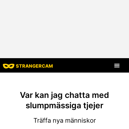
STRANGERCAM
Alla recensi
Alla funktion
Var kan jag chatta med
slumpmässiga tjejer
Träffa nya människor