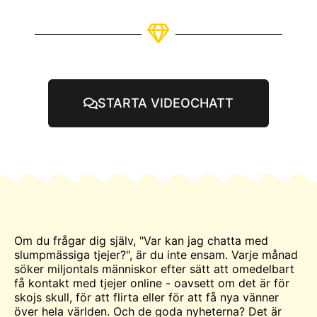
STARTA VIDEOCHATT
Om du frågar dig själv, "Var kan jag chatta med
slumpmässiga tjejer?", är du inte ensam. Varje månad
söker miljontals människor efter sätt att omedelbart
få kontakt med tjejer online - oavsett om det är för
skojs skull, för att flirta eller för att få nya vänner
över hela världen. Och de goda nyheterna? Det är