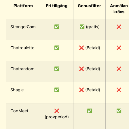
Plattform
Fri tillgång
Genusfilter
Anmälan
krävs
StrangerCam
✅
✅ (gratis)
❌
Chatroulette
✅
❌ (Betald)
❌
Chatrandom
✅
❌ (Betald)
❌
Shagle
✅
❌ (Betald)
❌
CooMeet
❌
✅
✅
(provperiod)