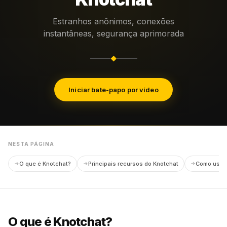
Estranhos anônimos, conexões
instantâneas, segurança aprimorada
◆
Iniciar bate-papo por vídeo
NESTA PÁGINA
O que é Knotchat?
Principais recursos do Knotchat
Como usar 
O que é Knotchat?