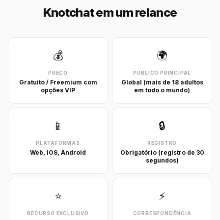
Knotchat em um relance
💰
🌍
PREÇO
PÚBLICO PRINCIPAL
Gratuito / Freemium com
Global (mais de 18 adultos
opções VIP
em todo o mundo)
📱
🔒
PLATAFORMAS
REGISTRO
Web, iOS, Android
Obrigatório (registro de 30
segundos)
⭐
⚡
RECURSO EXCLUSIVO
CORRESPONDÊNCIA