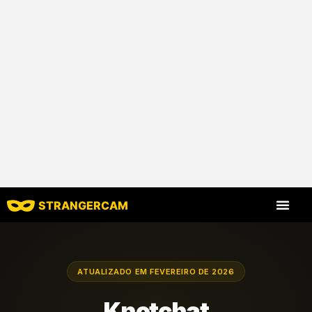
STRANGERCAM
Todas as avaliaç
Todos os recursos
ATUALIZADO EM FEVEREIRO DE 2026
Knotchat