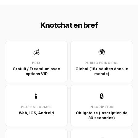
Knotchat en bref
💰
🌍
PRIX
PUBLIC PRINCIPAL
Gratuit / Freemium avec
Global (18+ adultes dans le
options VIP
monde)
📱
🔒
PLATES-FORMES
INSCRIPTION
Web, iOS, Android
Obligatoire (inscription de
30 secondes)