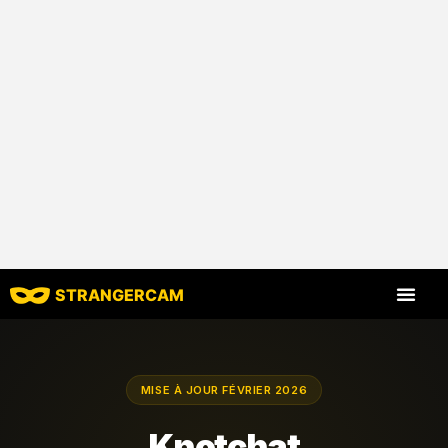
STRANGERCAM
Tous les comm
Toutes les cara
MISE À JOUR FÉVRIER 2026
Knotchat