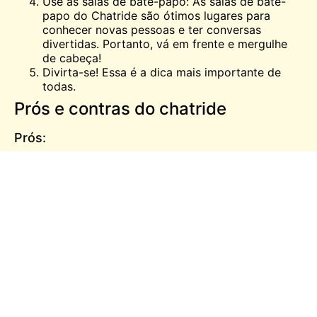
Use as salas de bate-papo: As salas de bate-
papo do Chatride são ótimos lugares para
conhecer novas pessoas e ter conversas
divertidas. Portanto, vá em frente e mergulhe
de cabeça!
Divirta-se! Essa é a dica mais importante de
todas.
Prós e contras do chatride
Prós:
Gratuito para download e uso
Pode se conectar com pessoas de todo o
mundo
A qualidade do vídeo e do áudio é boa
Possui uma variedade de recursos, como texto,
voz e
chamada de vídeo
, bate-papo em grupo,
etc.
Contras:
O aplicativo pode apresentar falhas às vezes
A conexão pode ser perdida facilmente