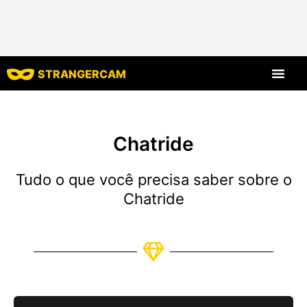
STRANGERCAM
Todas as avaliaç
Todos os recursos
Chatride
Tudo o que você precisa saber sobre o
Chatride