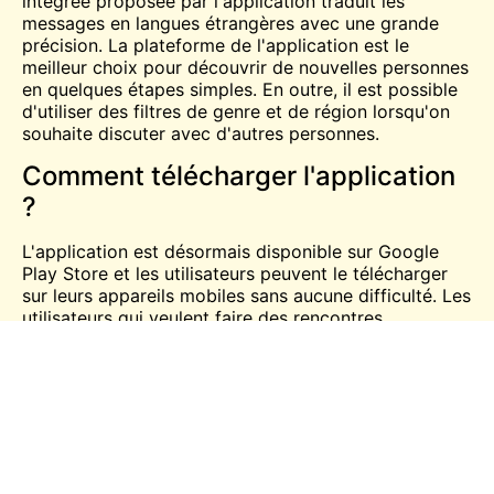
intégrée proposée par l'application traduit les
messages en langues étrangères avec une grande
précision. La plateforme de l'application est le
meilleur choix pour découvrir de nouvelles personnes
en quelques étapes simples. En outre, il est possible
d'utiliser des filtres de genre et de région lorsqu'on
souhaite discuter avec d'autres personnes.
Comment télécharger l'application
?
L'application est désormais disponible sur
Google
Play Store
et les utilisateurs peuvent le télécharger
sur leurs appareils mobiles sans aucune difficulté. Les
utilisateurs qui veulent faire des rencontres
amusantes avec des étrangers peuvent bénéficier de
la fonction Azar live. L'équipe de soutien à la clientèle
24/7 offerte par l'application permet aux utilisateurs
de se connecter avec d'autres dans un
environnement amusant. En même temps, il est
conseillé de lire les critiques et les évaluations de
l'application avant de l'installer sur les appareils
mobiles. Les deux
gratuit
Les utilisateurs ont le choix