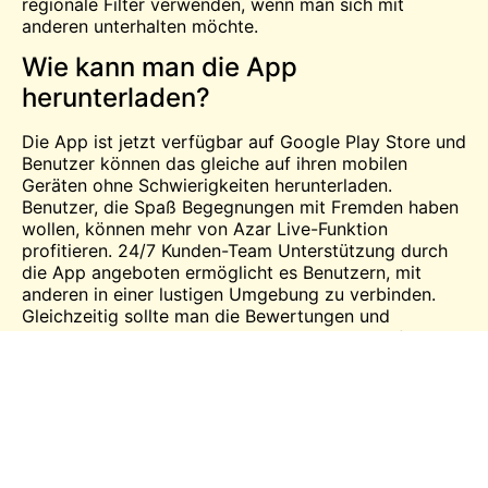
regionale Filter verwenden, wenn man sich mit
anderen unterhalten möchte.
Wie kann man die App
herunterladen?
Die App ist jetzt verfügbar auf
Google Play Store
und
Benutzer können das gleiche auf ihren mobilen
Geräten ohne Schwierigkeiten herunterladen.
Benutzer, die Spaß Begegnungen mit Fremden haben
wollen, können mehr von Azar Live-Funktion
profitieren. 24/7 Kunden-Team Unterstützung durch
die App angeboten ermöglicht es Benutzern, mit
anderen in einer lustigen Umgebung zu verbinden.
Gleichzeitig sollte man die Bewertungen und
Rezensionen der App lesen, bevor man sie auf dem
Handy installiert. Beide
kostenlos
und Abo-Versionen
sind für die Nutzer verfügbar und sie können die
beste auswählen, die ihre Erwartungen erfüllt.
Außerdem ebnet die App Wege, um Profile leicht
miteinander zu verbinden und Freunde ohne
Probleme zu finden.