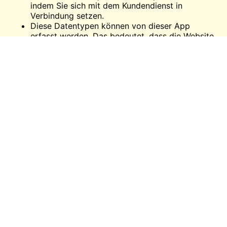
indem Sie sich mit dem Kundendienst in
Verbindung setzen.
Diese Datentypen können von dieser App
erfasst werden. Das bedeutet, dass die Website
keine Ihrer persönlichen Informationen, Fotos
oder Videos weitergibt oder speichert. Bei der
Übertragung werden die Daten verschlüsselt.
Löschung der Daten. Wenn Sie mit den online
veröffentlichten Daten nicht einverstanden sind,
können Sie die Löschung Ihrer Daten
beantragen.
Schlussfolgerung
Das Randochat ist eine hervorragende Plattform, um
mit den richtigen Leuten online zu interagieren. Sie
können die Filter für das Erreichen der Person, die Sie
verehren können, verwenden und eine tolle Zeit
zusammen verbringen.