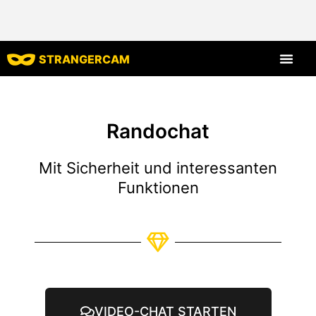
STRANGERCAM
Alle Bewert
Alle Merkmal
Randochat
Mit Sicherheit und interessanten
Funktionen
VIDEO-CHAT STARTEN