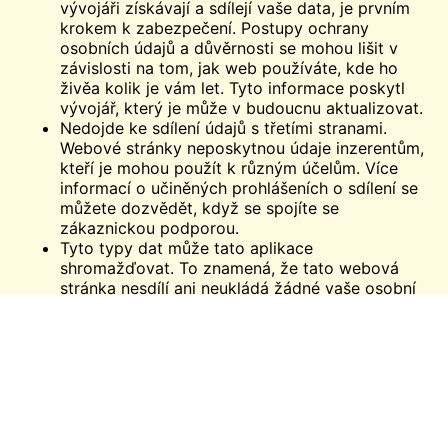
vývojáři získávají a sdílejí vaše data, je prvním
krokem k zabezpečení. Postupy ochrany
osobních údajů a důvěrnosti se mohou lišit v
závislosti na tom, jak web používáte, kde ho
živě
a kolik je vám let. Tyto informace poskytl
vývojář, který je může v budoucnu aktualizovat.
Nedojde ke sdílení údajů s třetími stranami.
Webové stránky neposkytnou údaje inzerentům,
kteří je mohou použít k různým účelům. Více
informací o učiněných prohlášeních o sdílení se
můžete dozvědět, když se spojíte se
zákaznickou podporou.
Tyto typy dat může tato aplikace
shromažďovat. To znamená, že tato webová
stránka nesdílí ani neukládá žádné vaše osobní
údaje, fotografie ani videa. Při přenosu jsou
data šifrována.
Odstranění údajů. Pokud se vám údaje
zveřejněné online nelíbí, můžete požádat o
jejich odstranění.
Závěr