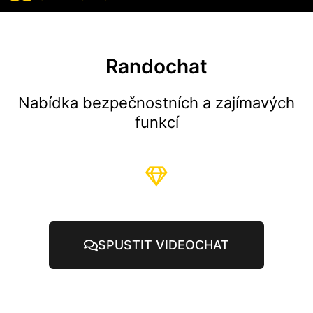
Všechny recenze
Všechny funkce
Randochat
Nabídka bezpečnostních a zajímavých
funkcí
SPUSTIT VIDEOCHAT