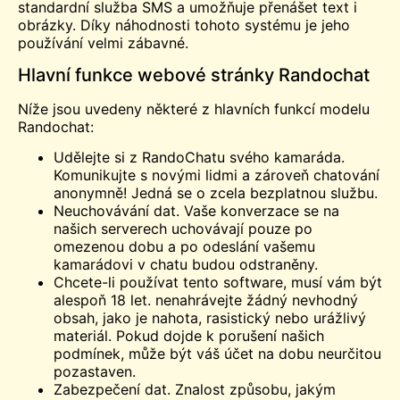
standardní služba SMS a umožňuje přenášet text i
obrázky. Díky náhodnosti tohoto systému je jeho
používání velmi zábavné.
Hlavní funkce webové stránky Randochat
Níže jsou uvedeny některé z hlavních funkcí modelu
Randochat:
Udělejte si z RandoChatu svého kamaráda.
Komunikujte s novými lidmi a zároveň
chatování
anonymně! Jedná se o zcela bezplatnou službu.
Neuchovávání dat. Vaše konverzace se na
našich serverech uchovávají pouze po
omezenou dobu a po odeslání vašemu
kamarádovi v chatu budou odstraněny.
Chcete-li používat tento software, musí vám být
alespoň 18 let. nenahrávejte žádný nevhodný
obsah, jako je nahota, rasistický nebo urážlivý
materiál. Pokud dojde k porušení našich
podmínek, může být váš účet na dobu neurčitou
pozastaven.
Zabezpečení dat. Znalost způsobu, jakým