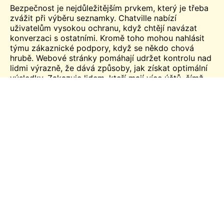
Bezpečnost je nejdůležitějším prvkem, který je třeba
zvážit při výběru seznamky. Chatville nabízí
uživatelům vysokou ochranu, když chtějí navázat
konverzaci s ostatními. Kromě toho mohou nahlásit
týmu zákaznické podpory, když se někdo chová
hrubě. Webové stránky pomáhají udržet kontrolu nad
lidmi výrazně, že dává způsoby, jak získat optimální
výsledky. Zakazuje lidem, kteří mají více účtů, čímž
pomáhá zajistit větší bezpečnost. Uživatelé mohou
pozvat ostatní, aby se připojili k jejich místnostem,
zasláním e-mailů. Možnost filtrování dostupná na
webových stránkách umožňuje uživatelům vybrat
pohlaví nebo věkovou skupinu na základě jejich
volby.
Chatville Funkce