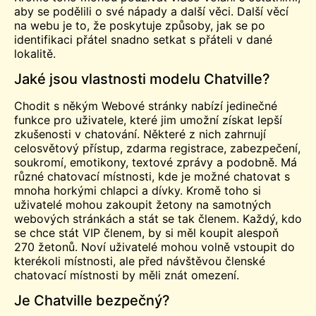
aby se podělili o své nápady a další věci. Další věcí
na webu je to, že poskytuje způsoby, jak se po
identifikaci přátel snadno setkat s přáteli v dané
lokalitě.
Jaké jsou vlastnosti modelu Chatville?
Chodit s někým Webové stránky nabízí jedinečné
funkce pro uživatele, které jim umožní získat lepší
zkušenosti v chatování. Některé z nich zahrnují
celosvětový přístup,
zdarma
registrace, zabezpečení,
soukromí, emotikony, textové zprávy a podobně. Má
různé chatovací místnosti, kde je možné chatovat s
mnoha horkými chlapci a
dívky
. Kromě toho si
uživatelé mohou zakoupit žetony na samotných
webových stránkách a stát se tak členem. Každý, kdo
se chce stát VIP členem, by si měl koupit alespoň
270 žetonů. Noví uživatelé mohou volně vstoupit do
kterékoli místnosti, ale před návštěvou členské
chatovací místnosti by měli znát omezení.
Je Chatville bezpečný?