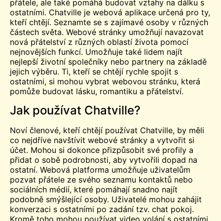
přátele, ale také pomáhá budovat vztahy na dálku s
ostatními. Chatville je webová aplikace určená pro ty,
kteří chtějí.
Seznamte se s
zajímavé osoby v různých
částech světa. Webové stránky umožňují navazovat
nová přátelství z různých oblastí života pomocí
nejnovějších funkcí. Umožňuje také lidem najít
nejlepší životní společníky nebo partnery na základě
jejich výběru. Ti, kteří se chtějí rychle spojit s
ostatními, si mohou vybrat webovou stránku, která
pomůže budovat lásku, romantiku a přátelství.
Jak používat Chatville?
Noví členové, kteří chtějí používat Chatville, by měli
co nejdříve navštívit webové stránky a vytvořit si
účet. Mohou si dokonce přizpůsobit své profily a
přidat o sobě podrobnosti, aby vytvořili dopad na
ostatní. Webová platforma umožňuje uživatelům
pozvat přátele ze svého seznamu kontaktů nebo
sociálních médií, které pomáhají snadno najít
podobně smýšlející osoby. Uživatelé mohou zahájit
konverzaci s ostatními po zadání tzv.
chat
pokoj.
Kromě toho mohou používat
video
volání s ostatními,