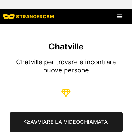
STRANGERCAM
Tutte le recensio
Tutte le caratt
Chatville
Chatville per trovare e incontrare
nuove persone
AVVIARE LA VIDEOCHIAMATA