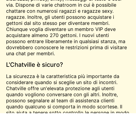
via. Dispone di varie chatroom in cui è possibile
chattare con numerosi ragazzi e ragazze sexy.
ragazze
. Inoltre, gli utenti possono acquistare i
gettoni dal sito stesso per diventare membri.
Chiunque voglia diventare un membro VIP deve
acquistare almeno 270 gettoni. I nuovi utenti
possono entrare liberamente in qualsiasi stanza, ma
dovrebbero conoscere le restrizioni prima di visitare
una chat per membri.
L'Chatville è sicuro?
La sicurezza è la caratteristica più importante da
considerare quando si sceglie un sito di incontri.
Chatville offre un'elevata protezione agli utenti
quando vogliono conversare con gli altri. Inoltre,
possono segnalare al team di assistenza clienti
quando qualcuno si comporta in modo scortese. Il
sito aiuta a tenere sotto controllo le persone in modo
significativo, dando modo di ottenere risultati
ottimali. Vieta le persone che hanno più account,
contribuendo così a garantire una maggiore