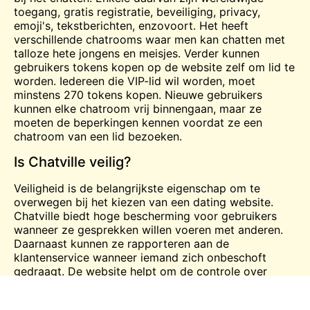
toegang,
gratis
registratie, beveiliging, privacy,
emoji's, tekstberichten, enzovoort. Het heeft
verschillende chatrooms waar men kan chatten met
talloze hete jongens en
meisjes
. Verder kunnen
gebruikers tokens kopen op de website zelf om lid te
worden. Iedereen die VIP-lid wil worden, moet
minstens 270 tokens kopen. Nieuwe gebruikers
kunnen elke chatroom vrij binnengaan, maar ze
moeten de beperkingen kennen voordat ze een
chatroom van een lid bezoeken.
Is Chatville veilig?
Veiligheid is de belangrijkste eigenschap om te
overwegen bij het kiezen van een dating website.
Chatville biedt hoge bescherming voor gebruikers
wanneer ze gesprekken willen voeren met anderen.
Daarnaast kunnen ze rapporteren aan de
klantenservice wanneer iemand zich onbeschoft
gedraagt. De website helpt om de controle over
mensen aanzienlijk te houden, dat geeft manieren om
optimale resultaten te verkrijgen. Het verbiedt