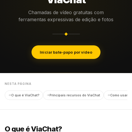
Chamadas de vídeo gratuitas com
ferramentas expressivas de edição e fotos
◆
Iniciar bate-papo por vídeo
NESTA PÁGINA
O que é ViaChat?
Principais recursos do ViaChat
Como usar o 
O que é ViaChat?