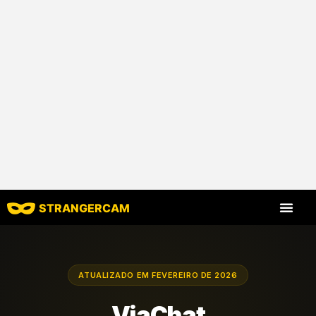
STRANGERCAM
Todas as avaliaç
Todos os recursos
ATUALIZADO EM FEVEREIRO DE 2026
ViaChat