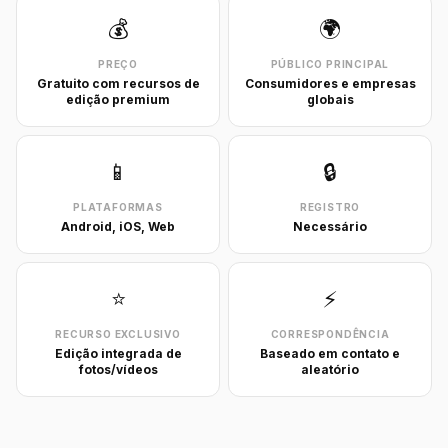
💰
🌍
PREÇO
PÚBLICO PRINCIPAL
Gratuito com recursos de
Consumidores e empresas
edição premium
globais
📱
🔒
PLATAFORMAS
REGISTRO
Android, iOS, Web
Necessário
⭐
⚡
RECURSO EXCLUSIVO
CORRESPONDÊNCIA
Edição integrada de
Baseado em contato e
fotos/vídeos
aleatório