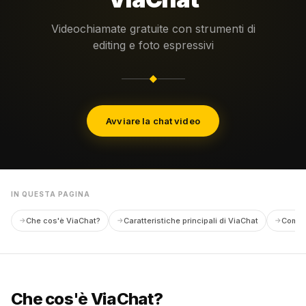
Videochiamate gratuite con strumenti di
editing e foto espressivi
◆
Avviare la chat video
IN QUESTA PAGINA
Che cos'è ViaChat?
Caratteristiche principali di ViaChat
Come u
Che cos'è ViaChat?