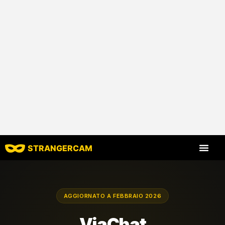
STRANGERCAM
Tutte le recensio
Tutte le caratt
AGGIORNATO A FEBBRAIO 2026
ViaChat