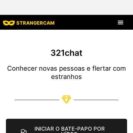
STRANGERCAM
Todas as avaliaç
Todos os recursos
321chat
Conhecer novas pessoas e flertar com
estranhos
INICIAR O BATE-PAPO POR