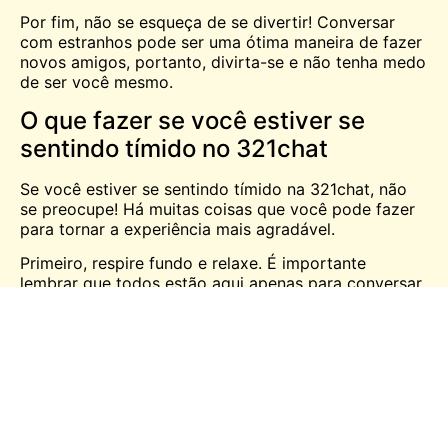
Por fim, não se esqueça de se divertir! Conversar
com estranhos pode ser uma ótima maneira de fazer
novos amigos, portanto, divirta-se e não tenha medo
de ser você mesmo.
O que fazer se você estiver se
sentindo tímido no 321chat
Se você estiver se sentindo tímido na 321chat, não
se preocupe! Há muitas coisas que você pode fazer
para tornar a experiência mais agradável.
Primeiro, respire fundo e relaxe. É importante
lembrar que todos estão aqui apenas para conversar
e se divertir. Não há necessidade de ficar nervoso.
Em segundo lugar, comece batendo papo com
pessoas que estão na mesma sala que você. Dessa
forma, você poderá conhecê-las um pouco antes de
passar para os bate-papos privados.
Terceiro, tente ser você mesmo! Seja amigável e