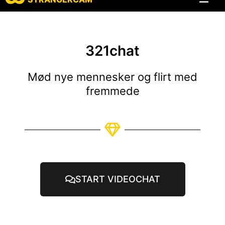
Alle anmelde
Alle funktion
321chat
Mød nye mennesker og flirt med
fremmede
START VIDEOCHAT