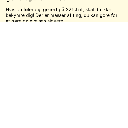
Hvis du føler dig genert på 321chat, skal du ikke
bekymre dig! Der er masser af ting, du kan gøre for
at gøre oplevelsen sjovere.
Først skal du tage en dyb indånding og slappe af. Det
er vigtigt at huske, at alle bare er her for at snakke
og have det sjovt. Der er ingen grund til at være
nervøs.
For det andet skal du starte med at chatte med folk,
der er i samme rum som dig. På den måde kan du
lære dem lidt at kende, før du går videre til private
chats.
For det tredje, prøv at være dig selv! Vær venlig og
åben, så vil folk svare igen. Vær ikke bange for at
stille spørgsmål eller starte samtaler.
For det fjerde: Hvis du føler dig utilpas, kan du altid
bare forlade chatrummet. Der er ingen, der tvinger
dig til at blive, hvis du ikke har det sjovt.
Så gå bare i gang med at prøve 321chat! Vi lover, at