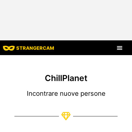
STRANGERCAM
Tutte le recensio
Tutte le caratt
ChillPlanet
Incontrare nuove persone