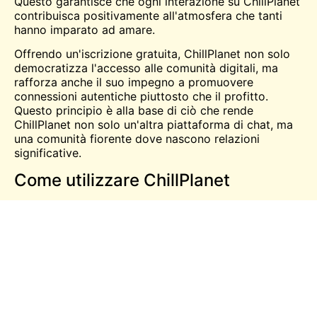
Questo garantisce che ogni interazione su ChillPlanet
contribuisca positivamente all'atmosfera che tanti
hanno imparato ad amare.
Offrendo un'iscrizione gratuita, ChillPlanet non solo
democratizza l'accesso alle comunità digitali, ma
rafforza anche il suo impegno a promuovere
connessioni autentiche piuttosto che il profitto.
Questo principio è alla base di ciò che rende
ChillPlanet non solo un'altra piattaforma di chat, ma
una comunità fiorente dove nascono relazioni
significative.
Come utilizzare ChillPlanet
Joining e utilizzo ottimale della chat ChillPlanet
non
potrebbe essere più semplice
. Innanzitutto, è
necessario collegarsi al loro sito web. Il processo di
iscrizione è semplice: tutto ciò che è richiesto è un
nome utente, un'e-mail e una password. Una volta
creato il vostro account, potrete immergervi nel
variegato mondo di ChillPlanet con pochi clic.