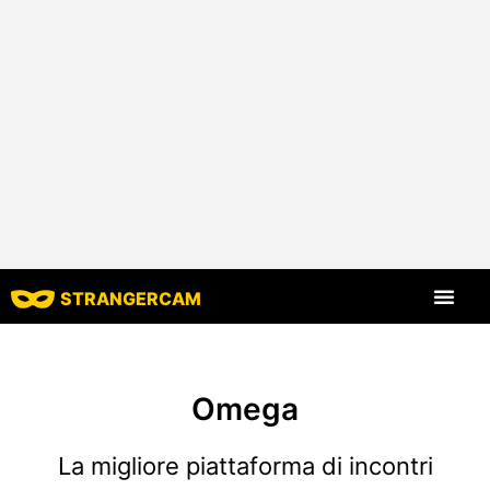
STRANGERCAM
Tutte le recensio
Tutte le caratt
Omega
La migliore piattaforma di incontri