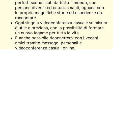
perfetti sconosciuti da tutto il mondo, con
persone diverse ed entusiasmanti, ognuna con
le proprie magnifiche storie ed esperienze da
raccontare.
Ogni singola videoconferenza casuale su misura
è utile e preziosa, con la possibilità di formare
un nuovo legame per tutta la vita.
È anche possibile riconnettersi con i vecchi
amici tramite messaggi personali e
videoconferenze casuali online.
Abbinamenti casuali per creare nuovi contatti
attraverso discussioni dal vivo, conoscere
culture diverse e ampliare i propri orizzonti.
Anche l'assistenza clienti della piattaforma è
abbastanza reattiva. Risponde a ogni reclamo in
pochi minuti. Il team assicura che abbiate una
grande esperienza sulla piattaforma senza
alcuna esitazione o paura. Ci auguriamo
sinceramente che vi divertiate a utilizzare
Omega, la più grande piattaforma di trading di
tutti i tempi.
video chat casuale
e strumento di
live chat disponibile!