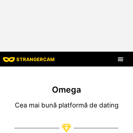
STRANGERCAM
Toate recenziil
Toate caracte
Omega
Cea mai bună platformă de dating