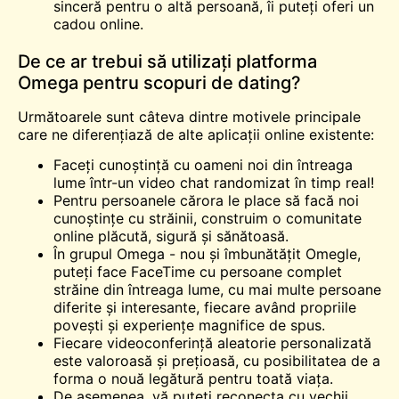
sinceră pentru o altă persoană, îi puteți oferi un
cadou online.
De ce ar trebui să utilizați platforma
Omega pentru scopuri de dating?
Următoarele sunt câteva dintre motivele principale
care ne diferențiază de alte aplicații online existente:
Faceți cunoștință cu oameni noi din întreaga
lume într-un video chat randomizat în timp real!
Pentru persoanele cărora le place să facă noi
cunoștințe cu străinii, construim o comunitate
online plăcută, sigură și sănătoasă.
În grupul Omega - nou și îmbunătățit Omegle,
puteți face FaceTime cu persoane complet
străine din întreaga lume, cu mai multe persoane
diferite și interesante, fiecare având propriile
povești și experiențe magnifice de spus.
Fiecare videoconferință aleatorie personalizată
este valoroasă și prețioasă, cu posibilitatea de a
forma o nouă legătură pentru toată viața.
De asemenea, vă puteți reconecta cu vechii