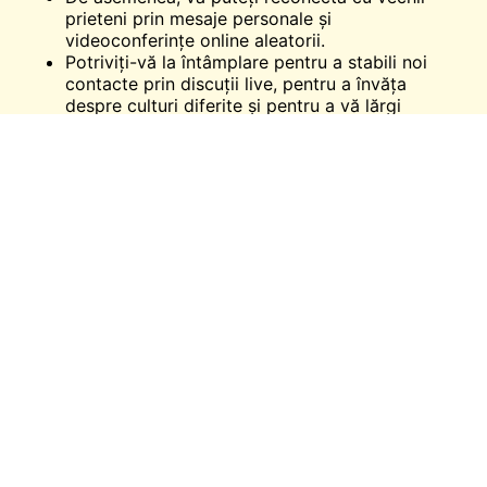
prieteni prin mesaje personale și
videoconferințe online aleatorii.
Potriviți-vă la întâmplare pentru a stabili noi
contacte prin discuții live, pentru a învăța
despre culturi diferite și pentru a vă lărgi
orizonturile.
Asistența pentru clienți a platformei este, de
asemenea, destul de receptivă. Ei răspund la
fiecare plângere în câteva minute. Echipa se
asigură că aveți o experiență excelentă pe
platformă, fără nici o ezitare sau teamă. Sperăm
sincer să vă bucurați de utilizarea Omega, cel
mai mare
chat video aleatoriu
și instrument de
chat live disponibil!
Concluzie
Omega este o platformă plăcută care vă ajută să
comunicați cu persoana potrivită și să găsiți un suflet
pereche care vă face să vă simțiți exaltați și
importanți în întreaga lume.