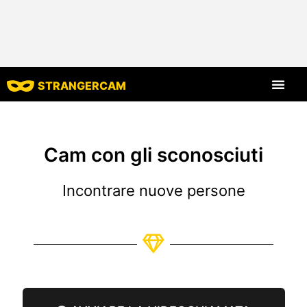
STRANGERCAM
Tutte le recensio
Tutte le caratt
Cam con gli sconosciuti
Incontrare nuove persone