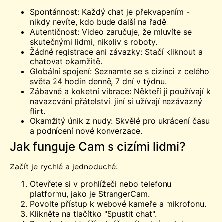
Spontánnost: Každý chat je překvapením -
nikdy nevíte, kdo bude další na řadě.
Autentičnost: Video zaručuje, že mluvíte se
skutečnými lidmi, nikoliv s roboty.
Žádné registrace ani závazky: Stačí kliknout a
chatovat okamžitě.
Globální spojení: Seznamte se s cizinci z celého
světa 24 hodin denně, 7 dní v týdnu.
Zábavné a koketní vibrace: Někteří ji používají k
navazování přátelství, jiní si užívají nezávazný
flirt.
Okamžitý únik z nudy: Skvělé pro ukrácení času
a podnícení nové konverzace.
Jak funguje Cam s cizími lidmi?
Začít je rychlé a jednoduché:
Otevřete si v prohlížeči nebo telefonu
platformu, jako je StrangerCam.
Povolte přístup k webové kameře a mikrofonu.
Klikněte na tlačítko "Spustit chat".