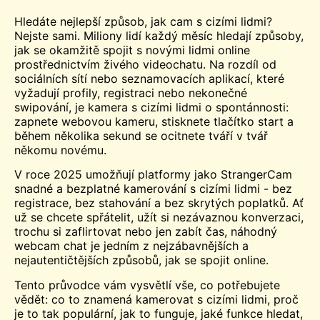
Hledáte nejlepší způsob, jak
cam
s cizími lidmi?
Nejste sami. Miliony lidí každý měsíc hledají způsoby,
jak se okamžitě spojit s novými lidmi online
prostřednictvím živého videochatu. Na rozdíl od
sociálních sítí nebo seznamovacích aplikací, které
vyžadují profily, registraci nebo nekonečné
swipování, je kamera s cizími lidmi o spontánnosti:
zapnete webovou kameru, stisknete tlačítko start a
během několika sekund se ocitnete tváří v tvář
někomu novému.
V roce 2025 umožňují platformy jako StrangerCam
snadné a bezplatné kamerování s cizími lidmi - bez
registrace, bez stahování a bez skrytých poplatků. Ať
už se chcete spřátelit, užít si nezávaznou konverzaci,
trochu si zaflirtovat nebo jen zabít čas, náhodný
webcam chat je jedním z nejzábavnějších a
nejautentičtějších způsobů, jak se spojit online.
Tento průvodce vám vysvětlí vše, co potřebujete
vědět: co to znamená kamerovat s cizími lidmi, proč
je to tak populární, jak to funguje, jaké funkce hledat,