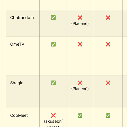
Chatrandom
✅
❌
❌
(Placené)
OmeTV
✅
❌
❌
Shagle
✅
❌
❌
(Placené)
CooMeet
❌
✅
✅
(zkušební