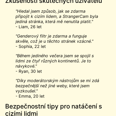
Zkušenosti skutečných uživatelů
"Hledal jsem způsob, jak se zdarma
připojit k cizím lidem, a StrangerCam byla
jediná stránka, která mě nenutila platit."
- Liam, 26 let
"Genderový filtr je zdarma a funguje
skvěle, což je u těchto stránek vzácné."
- Sophia, 22 let
"Během jediného večera jsem se spojil s
lidmi ze čtyř různých kontinentů. Je to
návykové."
- Ryan, 30 let
"Díky moderátorským nástrojům se mi zdá
bezpečnější než jiné weby, které jsem
vyzkoušel."
- Emma, 20 let
Bezpečnostní tipy pro natáčení s
cizími lidmi