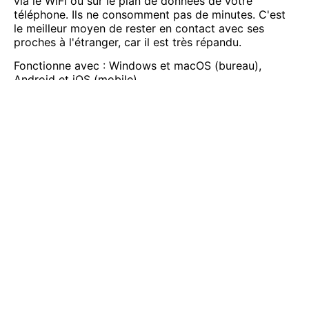
via le WiFi ou sur le plan de données de votre
téléphone. Ils ne consomment pas de minutes. C'est
le meilleur moyen de rester en contact avec ses
proches à l'étranger, car il est très répandu.
Fonctionne avec : Windows et macOS (bureau),
Android et iOS (mobile).
Nombre maximal d'utilisateurs : 4
#4 Le meilleur pour Android : Google Duo
Google Duo, la dernière application de Google, est
parfaite pour les appels vidéo entre utilisateurs
d'Android et d'iPhone. Contrairement à Facetime,
Google Duo est idéal pour les amis qui n'ont pas
d'iPhone. Vous pouvez voir qui se trouve de l'autre
côté de la ligne avant d'accepter l'appel.
Fonctionne avec : Windows et macOS (bureau),
Android et iOS (mobile).
Nombre maximal d'utilisateurs : 12
#5 Le meilleur pour les familles : Facebook
Messenger