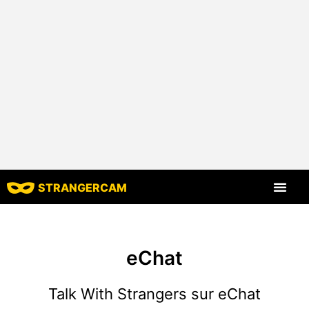
STRANGERCAM
Tous les comm
Toutes les cara
eChat
Talk With Strangers sur eChat