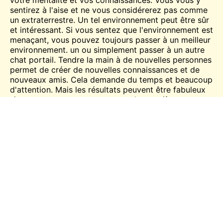
votre mentalité et vos connaissances. Vous vous y
sentirez à l'aise et ne vous considérerez pas comme
un extraterrestre. Un tel environnement peut être sûr
et intéressant. Si vous sentez que l'environnement est
menaçant, vous pouvez toujours passer à un meilleur
environnement.
un
ou simplement passer à un autre
chat
portail. Tendre la main à de nouvelles personnes
permet de créer de nouvelles connaissances et de
nouveaux amis. Cela demande du temps et beaucoup
d'attention. Mais les résultats peuvent être fabuleux
si vous savez comment entamer la première
conversation.
Chatter en ligne avec des inconnus permet de garder
son cœur en pleine forme, tant sur le plan
psychologique que mental. Vous pouvez même parler
de votre cœur avec ceux avec qui vous vous sentez
à l'aise, en sécurité et pleinement connectés. Il y a de
fortes chances qu'ils vous donnent des conseils utiles
pour vous aider à sortir du pétrin dans lequel vous
vous trouvez actuellement, et ce dans de nombreux
domaines.