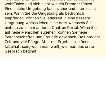
wohlfühlen und sich nicht wie ein Fremder fühlen.
Eine solche Umgebung kann sicher und interessant
sein. Wenn Sie die Umgebung als bedrohlich
empfinden, können Sie jederzeit in eine bessere
Umgebung weiterziehen.
eine
oder wechseln Sie
einfach zu einem anderen
Chatten
Portal. Wenn Sie
auf neue Menschen zugehen, können Sie neue
Bekanntschaften und Freunde gewinnen. Das braucht
Zeit und viel Pflege. Aber die Ergebnisse können
fabelhaft sein, wenn man weiß, wie man das erste
Gespräch beginnt.
Online-Chats mit Fremden halten Ihr Herz in bester
Verfassung, sowohl psychologisch als auch geistig.
Sie können sogar Ihr Herz ausschütten, wenn Sie sich
wohl, sicher und verbunden fühlen. Die Chancen
stehen gut, dass sie dir nützliche Ratschläge geben,
die dir helfen, aus deinem derzeitigen Schlamassel
herauszukommen, und zwar in vielerlei Hinsicht.