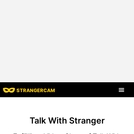
STRANGERCAM
Alle Bewert
Alle Merkmal
Talk With Stranger