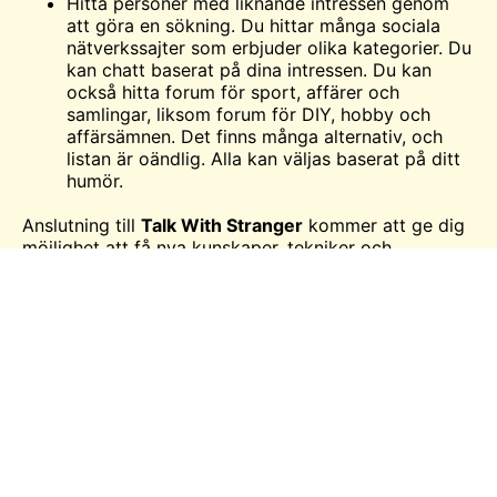
Hitta personer med liknande intressen genom
att göra en sökning. Du hittar många sociala
nätverkssajter som erbjuder olika kategorier. Du
kan
chatt
baserat på dina intressen. Du kan
också hitta forum för sport, affärer och
samlingar, liksom forum för DIY, hobby och
affärsämnen. Det finns många alternativ, och
listan är oändlig. Alla kan väljas baserat på ditt
humör.
Anslutning till
Talk With Stranger
kommer att ge dig
möjlighet att få nya kunskaper, tekniker och
information som intresserar dig.
Talk With Stranger Funktioner