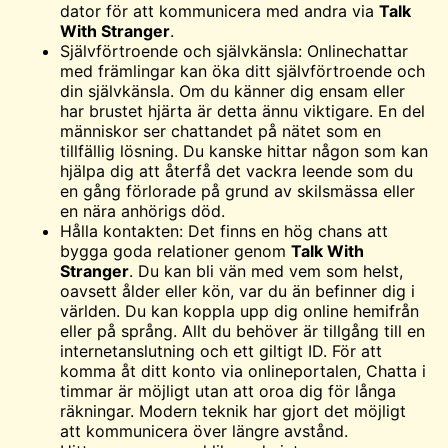
dator för att kommunicera med andra via
Talk
With Stranger
.
Självförtroende och självkänsla: Onlinechattar
med främlingar kan öka ditt självförtroende och
din självkänsla. Om du känner dig ensam eller
har brustet hjärta är detta ännu viktigare. En del
människor ser chattandet på nätet som en
tillfällig lösning. Du kanske hittar någon som kan
hjälpa dig att återfå det vackra leende som du
en gång förlorade på grund av skilsmässa eller
en nära anhörigs död.
Hålla kontakten: Det finns en hög
chans
att
bygga goda relationer genom
Talk With
Stranger
. Du kan bli vän med vem som helst,
oavsett ålder eller kön, var du än befinner dig i
världen. Du kan koppla upp dig online hemifrån
eller på språng. Allt du behöver är tillgång till en
internetanslutning och ett giltigt ID. För att
komma åt ditt konto via onlineportalen, Chatta i
timmar är möjligt utan att oroa dig för långa
räkningar. Modern teknik har gjort det möjligt
att kommunicera över längre avstånd.