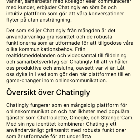
vänner, samarbetar med kollegor eller kommunicerar
med kunder, erbjuder Chatingly en sömlös och
intuitiv plattform som gör att våra konversationer
flyter på utan ansträngning.
Det som skiljer Chatingly från mängden är det
användarvänliga gränssnittet och de robusta
funktionerna som är utformade för att tillgodose våra
olika kommunikationsbehov. Från
realtidsmeddelanden och videosamtal till fildelning
och samarbetsverktyg ser Chatingly till att vi håller
oss produktiva och anslutna, oavsett var vi är. Låt
oss dyka in i vad som gör den här plattformen till en
game-changer inom onlinekommunikation.
Översikt över Chatingly
Chatingly fungerar som en mångsidig plattform för
onlinekommunikation och har likheter med populära
tjänster som
Chatroulette
,
Omegle
, och StrangerCam.
Med sin nya identitet kombinerar Chatingly ett
användarvänligt gränssnitt med robusta funktioner
som är utformade för att underlätta