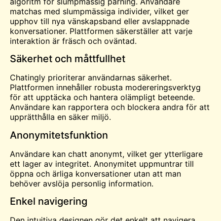
algoritm för slumpmässig parning. Användare
matchas med slumpmässiga individer, vilket ger
upphov till nya vänskapsband eller avslappnade
konversationer. Plattformen säkerställer att varje
interaktion är fräsch och oväntad.
Säkerhet och måttfullhet
Chatingly prioriterar användarnas säkerhet.
Plattformen innehåller robusta modereringsverktyg
för att upptäcka och hantera olämpligt beteende.
Användare kan rapportera och blockera andra för att
upprätthålla en säker miljö.
Anonymitetsfunktion
Användare kan
chatt
anonymt, vilket ger ytterligare
ett lager av integritet. Anonymitet uppmuntrar till
öppna och ärliga konversationer utan att man
behöver avslöja personlig information.
Enkel navigering
Den intuitiva designen gör det enkelt att navigera