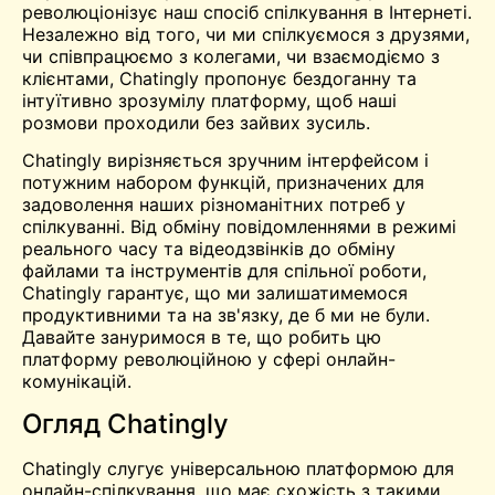
революціонізує наш спосіб спілкування в Інтернеті.
Незалежно від того, чи ми спілкуємося з друзями,
чи співпрацюємо з колегами, чи взаємодіємо з
клієнтами, Chatingly пропонує бездоганну та
інтуїтивно зрозумілу платформу, щоб наші
розмови проходили без зайвих зусиль.
Chatingly вирізняється зручним інтерфейсом і
потужним набором функцій, призначених для
задоволення наших різноманітних потреб у
спілкуванні. Від обміну повідомленнями в режимі
реального часу та відеодзвінків до обміну
файлами та інструментів для спільної роботи,
Chatingly гарантує, що ми залишатимемося
продуктивними та на зв'язку, де б ми не були.
Давайте зануримося в те, що робить цю
платформу революційною у сфері онлайн-
комунікацій.
Огляд Chatingly
Chatingly слугує універсальною платформою для
онлайн-спілкування, що має схожість з такими