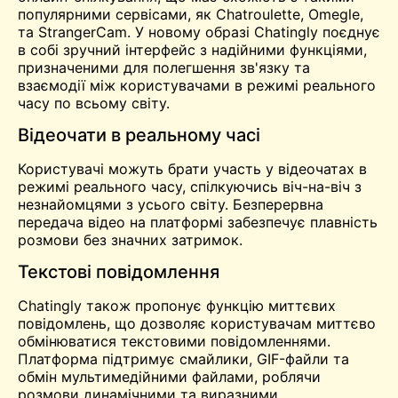
популярними сервісами, як
Chatroulette
,
Omegle
,
та StrangerCam. У новому образі Chatingly поєднує
в собі зручний інтерфейс з надійними функціями,
призначеними для полегшення зв'язку та
взаємодії між користувачами в режимі реального
часу по всьому світу.
Відеочати в реальному часі
Користувачі можуть брати участь у відеочатах в
режимі реального часу, спілкуючись віч-на-віч з
незнайомцями з усього світу. Безперервна
передача відео на платформі забезпечує плавність
розмови без значних затримок.
Текстові повідомлення
Chatingly також пропонує функцію миттєвих
повідомлень, що дозволяє користувачам миттєво
обмінюватися текстовими повідомленнями.
Платформа підтримує смайлики, GIF-файли та
обмін мультимедійними файлами, роблячи
розмови динамічними та виразними.