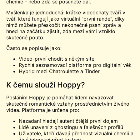
chemie - nebo zda se posunete dál.
Myšlenka je jednoduchá: krátké videochaty tváří v
tvář, které fungují jako virtuální "první rande", díky
nimž můžete přeskočit nekonečné psaní zpráv a
hned na začátku zjistit, zda mezi vámi vzniklo
skutečné pouto.
Často se popisuje jako:
Video-první chodit s někým site
Rychlá seznamovací platforma pro digitální věk
Hybrid mezi
Chatroulette
a Tinder
K čemu slouží Hoppy?
Posláním Hoppy je pomáhat lidem navazovat
skutečné romantické vztahy prostřednictvím živého
videa. Platforma je určena pro:
Nezadaní hledají autentičtější první dojem
Lidé unavení z ghostingu a falešných profilů
Uživatelé, kteří dávají přednost vizuální chemii a
živé interakci před textem.