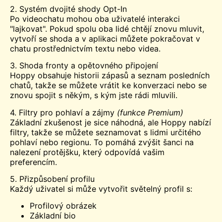
2. Systém dvojité shody Opt-In
Po videochatu mohou oba uživatelé interakci
"lajkovat". Pokud spolu oba lidé chtějí znovu mluvit,
vytvoří se shoda a v aplikaci můžete pokračovat v
chatu prostřednictvím textu nebo videa.
3. Shoda fronty a opětovného připojení
Hoppy obsahuje historii zápasů a seznam posledních
chatů, takže se můžete vrátit ke konverzaci nebo se
znovu spojit s někým, s kým jste rádi mluvili.
4. Filtry pro pohlaví a zájmy
(funkce Premium)
Základní zkušenost je sice náhodná, ale Hoppy nabízí
filtry, takže se můžete seznamovat s lidmi určitého
pohlaví nebo regionu. To pomáhá zvýšit šanci na
nalezení protějšku, který odpovídá vašim
preferencím.
5. Přizpůsobení profilu
Každý uživatel si může vytvořit světelný profil s:
Profilový obrázek
Základní bio