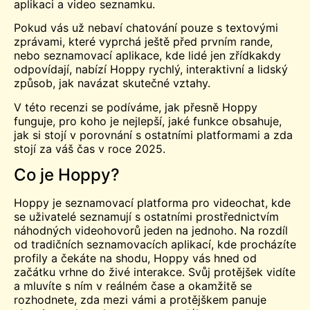
aplikaci a video seznamku.
Pokud vás už nebaví chatování pouze s textovými
zprávami, které vyprchá ještě před prvním rande,
nebo seznamovací aplikace, kde lidé jen zřídkakdy
odpovídají, nabízí Hoppy rychlý, interaktivní a lidský
způsob, jak navázat skutečné vztahy.
V této recenzi se podíváme, jak přesně Hoppy
funguje, pro koho je nejlepší, jaké funkce obsahuje,
jak si stojí v porovnání s ostatními platformami a zda
stojí za váš čas v roce 2025.
Co je Hoppy?
Hoppy je seznamovací platforma pro videochat, kde
se uživatelé seznamují s ostatními prostřednictvím
náhodných videohovorů jeden na jednoho. Na rozdíl
od tradičních seznamovacích aplikací, kde procházíte
profily a čekáte na shodu, Hoppy vás hned od
začátku vrhne do živé interakce. Svůj protějšek vidíte
a mluvíte s ním v reálném čase a okamžitě se
rozhodnete, zda mezi vámi a protějškem panuje