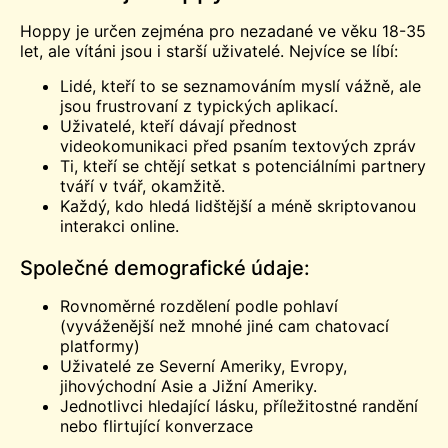
Hoppy je určen zejména pro nezadané ve věku 18-35
let, ale vítáni jsou i starší uživatelé. Nejvíce se líbí:
Lidé, kteří to se seznamováním myslí vážně, ale
jsou frustrovaní z typických aplikací.
Uživatelé, kteří dávají přednost
videokomunikaci před psaním textových zpráv
Ti, kteří se chtějí setkat s potenciálními partnery
tváří v tvář, okamžitě.
Každý, kdo hledá lidštější a méně skriptovanou
interakci online.
Společné demografické údaje:
Rovnoměrné rozdělení podle pohlaví
(vyváženější než mnohé jiné
cam
chatovací
platformy)
Uživatelé ze Severní Ameriky, Evropy,
jihovýchodní Asie a Jižní Ameriky.
Jednotlivci hledající lásku, příležitostné randění
nebo flirtující konverzace