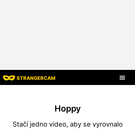
STRANGERCAM
Všechny recenze
Všechny funkce
Hoppy
Stačí jedno video, aby se vyrovnalo