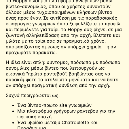
Το Hoppy είναι μια πλατφόρμα γνωριμιών μέσω
βίντεο-συνομιλίας, όπου οι χρήστες συναντούν
άλλους μέσω τυχαιοποιημένων κλήσεων βίντεο
ένας προς έναν. Σε αντίθεση με τις παραδοσιακές
εφαρμογές γνωριμιών όπου ξεφυλλίζετε τα προφίλ
και περιμένετε για ταίρι, το Hoppy σας ρίχνει σε μια
ζωντανή αλληλεπίδραση από την αρχή. Βλέπετε και
μιλάτε με το ταίρι σας σε πραγματικό χρόνο,
αποφασίζοντας αμέσως αν υπάρχει χημεία - ή αν
προχωράτε παρακάτω.
Η ιδέα είναι απλή: σύντομες, πρόσωπο με πρόσωπο
συνομιλίες μέσω βίντεο που λειτουργούν ως
εικονικά "πρώτα ραντεβού", βοηθώντας σας να
παρακάμψετε τα ατελείωτα μηνύματα και να δείτε
αν υπάρχει πραγματική σύνδεση από την αρχή.
Συχνά περιγράφεται ως:
Ένα βίντεο-πρώτο site γνωριμιών
Μια πλατφόρμα γρήγορων ραντεβού για την
ψηφιακή εποχή
Ένα υβρίδιο μεταξύ
Chatroulette
και
Προσάναμμα