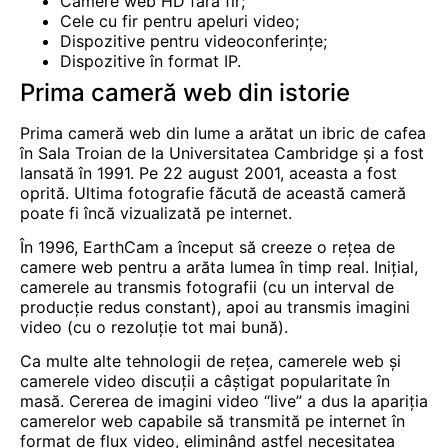
Camere web HD fără fir;
Cele cu fir pentru apeluri video;
Dispozitive pentru videoconferințe;
Dispozitive în format IP.
Prima cameră web din istorie
Prima cameră web din lume a arătat un ibric de cafea
în Sala Troian de la Universitatea Cambridge și a fost
lansată în 1991. Pe 22 august 2001, aceasta a fost
oprită. Ultima fotografie făcută de această cameră
poate fi încă vizualizată pe internet.
În 1996, EarthCam a început să creeze o rețea de
camere web pentru a arăta lumea în timp real. Inițial,
camerele au transmis fotografii (cu un interval de
producție redus constant), apoi au transmis imagini
video (cu o rezoluție tot mai bună).
Ca multe alte tehnologii de rețea, camerele web și
camerele video
discuții
a câștigat popularitate în
masă. Cererea de imagini video “live” a dus la apariția
camerelor web capabile să transmită pe internet în
format de flux video, eliminând astfel necesitatea