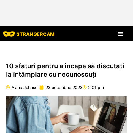
STRANGERCAM
Toate recenziil
Toate caracte
10 sfaturi pentru a începe să discutați
la întâmplare cu necunoscuți
Alana Johnson
23 octombrie 2023
2:01 pm