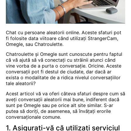
Chat
cu persoane aleatorii online. Aceste sfaturi pot
fi folosite data viitoare când utilizați StrangerCam,
Omegle
, sau
Chatroulette
.
Chatroulette și Omegle sunt cunoscute pentru faptul
că vă ajută să vă conectați cu străinii atunci când
vine vorba de a purta o conversație. Oricine. Aceste
conversații pot fi destul de ciudate, dar dacă ar
exista o modalitate de a ridica nivelul conversațiilor
tale aleatorii?
Acest articol vă va oferi câteva sfaturi despre cum să
aveți conversații aleatorii mai bune, indiferent dacă
sunt pe Omegle sau pe orice alt site similar. S-ar
putea să doriți, de asemenea, să învățați erorile
conversaționale comune.
1. Asigurați-vă că utilizați serviciul