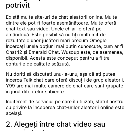
potrivit
Există multe site-uri de chat aleatorii online. Multe
dintre ele pot fi foarte asemănătoare. Multe oferă
chat text sau video. Unele chiar le oferă pe
amândouă. Este posibil să nu fiți mulțumit de
rezultatele unor jucători mari precum Omegle.
Încercați unele opțiuni mai puțin cunoscute, cum ar fi
Chat42 și Emerald Chat. Wusoup este, de asemenea,
disponibil. Acesta este conceput pentru a filtra
conturile de calitate scăzută.
Nu doriți să discutați unu-la-unu, așa că ați putea
încerca Talk.chat care oferă discuții de grup aleatorii.
Y99 are mai multe camere de chat care sunt grupate
în jurul diferitelor subiecte.
Indiferent de serviciul pe care îl utilizați, sfatul nostru
cu privire la începerea chat-urilor aleatorii online este
același.
2. Alegeți între chat video sau