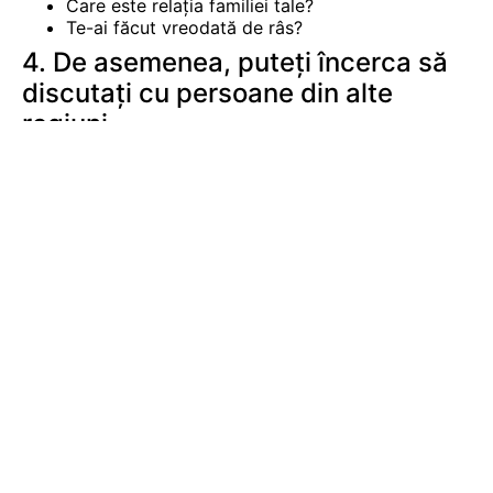
Care este relația familiei tale?
Te-ai făcut vreodată de râs?
4. De asemenea, puteți încerca să
discutați cu persoane din alte
regiuni
Veți putea vorbi cu persoane din zona dvs. numai
dacă vizitați site-uri care sunt populare în regiunea
dvs. Acest lucru este valabil și pentru ora de chat:
dacă sunteți online în timpul unei ore normale în zona
dvs.
întâlnire
oameni din apropiere.
Puteți varia căutând alte site-uri de chat, cum ar fi
Chatroulette, care se adresează diferitelor regiuni ale
lumii. Site-urile de chat pot fi vizitate la ore ciudate
sau dimineața devreme, când sunt mai mulți oameni
online.
Discuțiile cu persoane din țări diferite vă vor oferi
mai multe oportunități de a pune întrebări despre
viața altora. Dacă rutina ta obișnuită nu produce
oameni interesanți, dă-i o șansă.