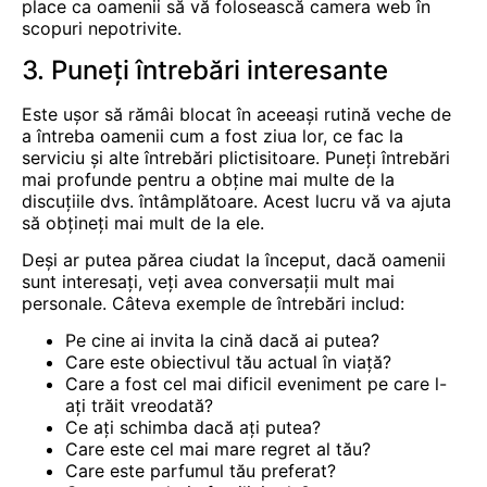
place ca oamenii să vă folosească camera web în
scopuri nepotrivite.
3. Puneți întrebări interesante
Este ușor să rămâi blocat în aceeași rutină veche de
a întreba oamenii cum a fost ziua lor, ce fac la
serviciu și alte întrebări plictisitoare. Puneți întrebări
mai profunde pentru a obține mai multe de la
discuțiile dvs. întâmplătoare. Acest lucru vă va ajuta
să obțineți mai mult de la ele.
Deși ar putea părea ciudat la început, dacă oamenii
sunt interesați, veți avea conversații mult mai
personale. Câteva exemple de întrebări includ:
Pe cine ai invita la cină dacă ai putea?
Care este obiectivul tău actual în viață?
Care a fost cel mai dificil eveniment pe care l-
ați trăit vreodată?
Ce ați schimba dacă ați putea?
Care este cel mai mare regret al tău?
Care este parfumul tău preferat?