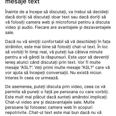
mesaje text
Înainte de a începe să discutați, va trebui să decideți
dacă doriți să discutați doar text sau dacă doriți să
vă folosiți camera web și microfonul pentru a discuta
video și audio. Fiecare are avantajele și dezavantajele
sale.
Dacă nu vă simțiți confortabil să vă deschideți în fața
străinilor, este mai bine să folosiți chat-ul text. În loc
să vorbiți în timp real, vă puteți lua câteva minute
pentru a vă gândi la răspunsuri. Este ușor să deveniți
leneș atunci când discutați prin text. Vor fi multe
mesaje “ASL?”. Veți primi multe mesaje “ASL?” care vă
vor ajuta să începeți conversații. Nu există niciun
interes în ceea ce urmează.
De asemenea, puteți discuta prin video, ceea ce vă
permite să puneți o față pe persoana cu care vorbiți.
Este mult mai plăcut dacă sunteți amândoi implicați.
Chat-ul video are și dezavantajele sale. Multe
persoane își folosesc camera web în scopuri
nepotrivite. Chat-ul text este mai bun dacă nu vă