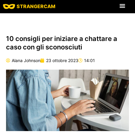
STRANGERCAM
Tutte le recensio
Tutte le caratt
10 consigli per iniziare a chattare a
caso con gli sconosciuti
Alana Johnson
23 ottobre 2023
14:01