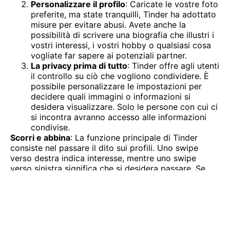
Personalizzare il profilo
: Caricate le vostre foto
preferite, ma state tranquilli, Tinder ha adottato
misure per evitare abusi. Avete anche la
possibilità di scrivere una biografia che illustri i
vostri interessi, i vostri hobby o qualsiasi cosa
vogliate far sapere ai potenziali partner.
La privacy prima di tutto
: Tinder offre agli utenti
il controllo su ciò che vogliono condividere. È
possibile personalizzare le impostazioni per
decidere quali immagini o informazioni si
desidera visualizzare. Solo le persone con cui ci
si incontra avranno accesso alle informazioni
condivise.
Scorri e abbina
: La funzione principale di Tinder
consiste nel passare il dito sui profili. Uno swipe
verso destra indica interesse, mentre uno swipe
verso sinistra significa che si desidera passare. Se
entrambi gli utenti passano il dito a destra l'uno
sull'altro, si tratta di una corrispondenza e possono
iniziare a conversare.
Guardare oltre Tinder: Un'eccitante