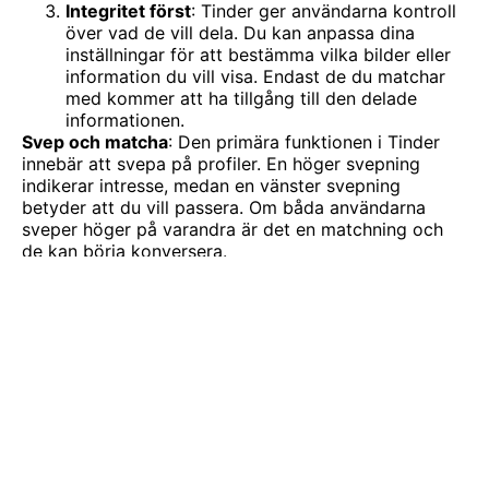
Integritet först
: Tinder ger användarna kontroll
över vad de vill dela. Du kan anpassa dina
inställningar för att bestämma vilka bilder eller
information du vill visa. Endast de du matchar
med kommer att ha tillgång till den delade
informationen.
Svep och matcha
: Den primära funktionen i Tinder
innebär att svepa på profiler. En höger svepning
indikerar intresse, medan en vänster svepning
betyder att du vill passera. Om båda användarna
sveper höger på varandra är det en matchning och
de kan börja konversera.
Att se bortom Tinder: Ett
spännande alternativ
För dem som tycker om spänningen i att träffa nya
människor men letar efter en annorlunda upplevelse
erbjuder StrangerCam.com en unik plattform. Tänk
på det som en blandning av spontaniteten hos
ChattRoulette
och det användarvänliga gränssnittet i
Tinder.