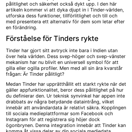
pålitlighet och säkerhet också dykt upp. I den här
artikeln kommer vi att dyka djupt in i Tinder-världen,
utforska dess funktioner, tillförlitlighet och till och
med presentera ett alternativ för dem som letar efter
en förändring.
Förståelse för Tinders rykte
Tinder har gjort sitt avtryck inte bara i Indien utan
över hela världen. Dess svep-höger och svep-vänster
mekanism har nu blivit en universell symbol för att
gilla eller ogilla profiler. Men med all sin ära kvarstår
frågan: Är Tinder pålitligt?
Medan Tinder har upprätthållit ett starkt rykte när det
gäller appfunktionalitet, beror dess pålitlighet på hur
du definierar den. Ur teknisk synvinkel har appen inte
drabbats av några betydande dataintrång, vilket
innebär att användardata är relativt säkra. Kopplingen
till sociala medieplattformar som Facebook och
Instagram för att registrera sig höjer dock
ögonbrynen. Denna integration innebär att Tinder kan
komma åt vissa delar av din sociala mediedata,