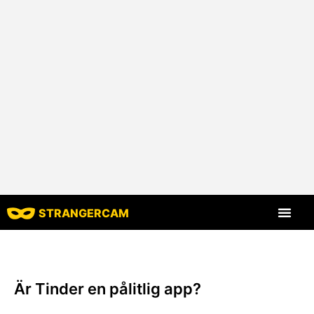
STRANGERCAM
Alla recensi
Alla funktion
Är Tinder en pålitlig app?