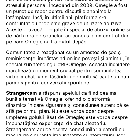
stresului personal. Începând din 2009, Omegle a fost
un punct de reper pentru discuțiile anonime la
întâmplare. Însă, în ultimii ani, platforma s-a
confruntat cu probleme grave de utilizare abuzivă.
Aceste provocări, legate în special de abuzul online și
de hărțuirea persoanelor, au condus la un control dur
pe care Omegle nu l-a putut depăși.
Comunitatea a reacționat cu un amestec de șoc și
reminiscențe, împărtășind online povești și amintiri, în
special sub trendingul #RIPOmegle. Această închidere
marchează un moment crucial pentru comunitatea
virtuală
chat
lume, lăsându-i pe mulți să caute un nou
paradis pentru conversații spontane.
Strangercam
a răspuns apelului ca fiind cea mai
bună alternativă Omegle, oferind o platformă
dinamică în care siguranța și conexiunea autentică se
află pe primul plan. Nu este vorba doar despre
umplerea golului lăsat de Omegle; este vorba despre
îmbunătățirea experienței de chat aleatoriu.
Strangercam aduce esența conexiunilor aleatorii cu
măsuri de siguranță îmbunătățite și interacțiuni ușor