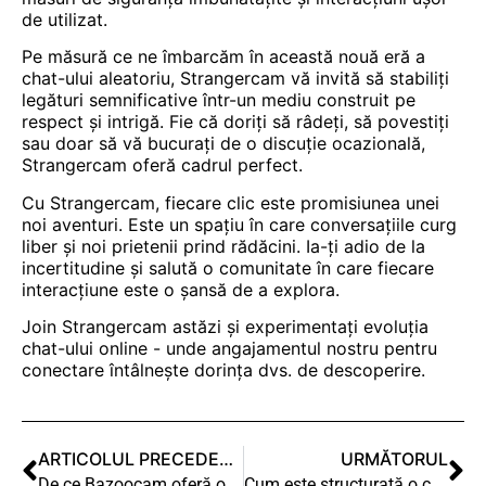
de utilizat.
Pe măsură ce ne îmbarcăm în această nouă eră a
chat-ului aleatoriu, Strangercam vă invită să stabiliți
legături semnificative într-un mediu construit pe
respect și intrigă. Fie că doriți să râdeți, să povestiți
sau doar să vă bucurați de o discuție ocazională,
Strangercam oferă cadrul perfect.
Cu Strangercam, fiecare clic este promisiunea unei
noi aventuri. Este un spațiu în care conversațiile curg
liber și noi prietenii prind rădăcini. Ia-ți adio de la
incertitudine și salută o comunitate în care fiecare
interacțiune este o șansă de a explora.
Join Strangercam astăzi și experimentați evoluția
chat-ului online - unde angajamentul nostru pentru
conectare întâlnește dorința dvs. de descoperire.
ARTICOLUL PRECEDENT
URMĂTORUL
De ce Bazoocam oferă o perspectivă unică asupra chat-ului video
Cum este structurată o cameră web?